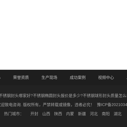
心
荣誉资质
生产现场
成功案例
视频中心
2026 >不锈钢封头哪家好?不锈钢椭圆封头报价是多少?不锈钢球形封头质
欢迎致电咨询. 版权所有，严禁转载或镜像，违者必究！
豫ICP备2021034
热门城市：
开封
山西
陕西
内蒙
新疆
河北
南阳
湖北