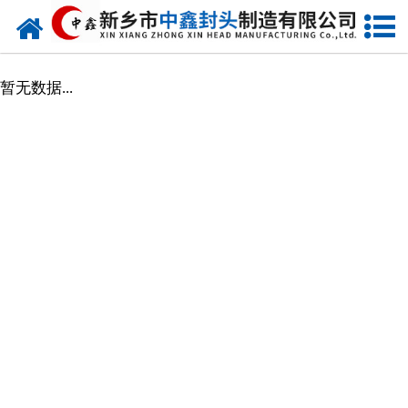
网站首页
走进我们
暂无数据...
新闻动态
产品中心
荣誉资质
生产现场
成功案例
视频中心
发货现场