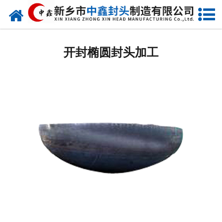
网站首页
开封椭圆封头
开封椭圆封头加工
开封不锈钢封头
开封封头厂家
开封球形封头
开封椎体封头
开封库存类
开封热压模具
开封7000分瓣封头