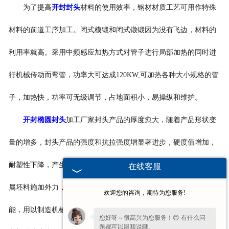
为了提高
开封封头
材料的使用效率，钢材材质工艺可用作特殊
材料的前道工序加工。闭式模锻和闭式镦锻因为没有飞边，材料的
利用率就高。采用中频感应加热方式对管子进行局部加热的同时进
行机械传动而弯管，功率大可达成120KW,可加热各种大小规格的管
子，加热快，功率可无级调节，占地面积小，易操纵和维护。
开封椭圆封头
加工厂家封头产品的厚度愈大，随着产品形状变
量的增多，封头产品的强度和抗拉强度增显著进步，硬度值增加，
耐塑性下降，产生了显著的加工硬化现象。
开封封头厂家
封头对金
在线客服
属坯料施加外力，使其产生塑性变形、改变尺寸、外形及改善机
欢迎您的咨询，期待为您服务!
能，用以制造机械零件、工件、工具或毛坯的成形加工方法。要切
您好呀～很高兴为您服务！😊 有什么问
题都可以跟我说哦。