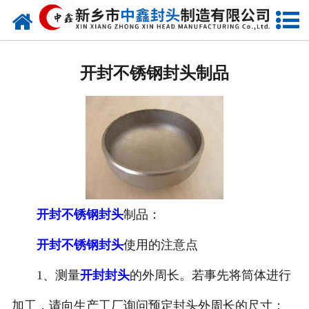
网站首页
开封椭圆封头
开封不锈钢封头制品
开封不锈钢封头
开封封头厂家
开封球形封头
开封椎体封头
开封不锈钢封头
制品：
开封库存类
开封不锈钢封头
使用的注意点
开封热压模具
1、测量
开封封头
的外周长。若事先将筒体进行
欢迎您的咨询，期待为您服务!
开封7000分瓣封头
加工，请向生产工厂询问预定封头外周长的尺寸；