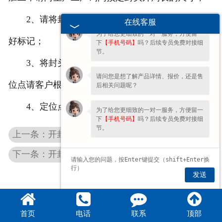
您好呀～很高兴为您服务！😊 有什么问
题都可以跟我说哦。
2、请将封头外周长4等分，并在筒体和封头上做
在线客服
为了给您更细致的一对一服务，方便留一
好标记；
下
【手机号码】
吗？后续专员免费对接细
节。
3、将封头和筒体进行定位焊接，定位焊接的定
请问您是想了解产品详情、报价，还是售
位点请客户根据直径和板厚自选；
后相关问题呢？
4、定位点定位焊完成后，进行焊接。
为了给您更细致的一对一服务，方便留一
下
【手机号码】
吗？后续专员免费对接细
节。
上一条：开封不锈钢封头规格
下一条：开封直径273不锈钢封头
发送
首页
电话
联系
顶部