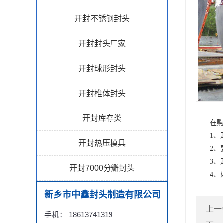
开封不锈钢封头
开封封头厂家
开封球形封头
开封椎体封头
开封库存类
在购
1、
开封热压模具
2、要
3、购
开封7000分瓣封头
4、如
新乡市中鑫封头制造有限公司
上一
手机： 18613741319