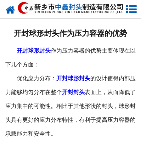
网站首页
走进我们
开封球形封头作为压力容器的优势
新闻动态
开封球形封头
作为压力容器的优势主要体现在以
产品中心
下几个方面：
荣誉资质
优化应力分布：
开封球形封头
的设计使得内部压
生产现场
力能够均匀分布在整个
开封封头
表面上，从而降低了
成功案例
应力集中的可能性。相比于其他形状的封头，球形封
头具有更好的应力分布特性，有利于提高压力容器的
视频中心
承载能力和安全性。
发货现场