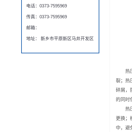
电话：0373-7595969
传真：0373-7595969
邮箱：
地址： 新乡市平原新区马井开发区
热压模
裂；热
碎屑，
的同时
热压模
更换；
中，避