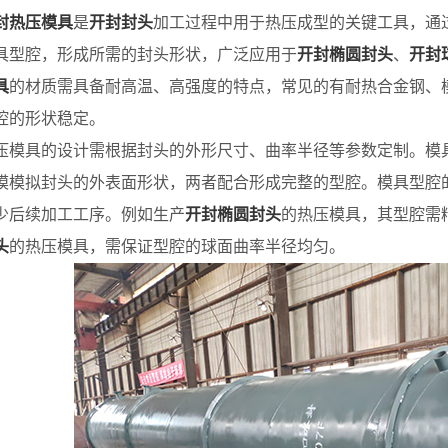
封热压模具
是
开封封头
加工过程中用于热压成型的关键工具，通
具型腔，形成所需的封头形状，广泛应用于
开封椭圆封头
、
开封
具
的材质需具备耐高温、高强度的特点，常见的有耐热合金钢、
腔的形状稳定。
具的设计需根据封头的外形尺寸、曲率半径等参数定制。模具
模模拟封头的外表面形状，两者配合形成完整的型腔。模具型腔
少后续加工工序。例如生产
开封椭圆封头
的热压模具，其型腔需
头
的热压模具，需保证型腔的球面曲率半径均匀。