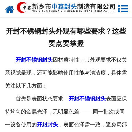
网站首页
走进我们
开封不锈钢封头外观有哪些要求？这些
新闻动态
要点要掌握
产品中心
开封不锈钢封头
因材质特性，其外观要求不仅关
荣誉资质
系视觉呈现，还可能影响使用性能与清洁度，具体需
生产现场
关注以下几方面：
成功案例
首先是表面状态要求。
开封不锈钢封头
表面应保
持均匀的金属光泽，无明显色差 —— 同一批次或同
视频中心
一设备使用的
开封封头
，表面色泽需一致，避免局部
发货现场